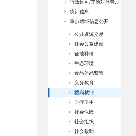
行政许可/其他对外管理服务
意见反馈
监测预警
依据、条件、程序
统计信息
应对防范
行政处罚结果公示
依据、条件、程序
重点领域信息公开
事故处置
行政许可办理结果公示
政府公报
其他对外管理服务事项结果公示
统计数据及分析
公共资源交易
社会公益建设
征地补偿
生态环境
食品药品监管
义务教育
稳岗就业
医疗卫生
社会保险
社会组织
社会救助