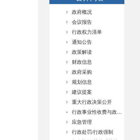
政府概况
会议报告
政府领导
行政权力清单
政府机构
政府会议
通知公告
人事任免
政府工作报告
权责清单
政策解读
动态调整情况
财政信息
文字解读
政府采购
图文解读
财政预决算
规划信息
音频解读
政府债
采购政策
建议提案
部门解读
政府集中采购
国民经济和社会发展规划
重大行政决策公开
政策问答
专项规划
办理总体情况
行政事业性收费与政府性基金清单
上级政策图解
人大代表建议
决策公开制度
应急管理
媒体解读
政协委员提案
决策事项目录
行政处罚/行政强制
政务服务政策译站
意见征集
应急预案