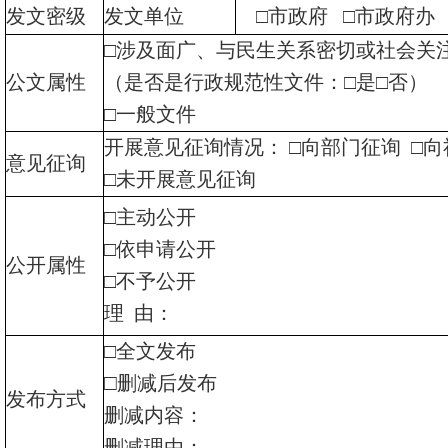
发文密级
发文单位
□市政府
□市政府办
□涉及面广、与民生关系密切或社会关
公文属性
（是否是行政规范性文件：
□是□否）
□一般文件
开展意见征询情况：
□向部门征询 □
意见征询
□未开展意见征询
□主动公开
□依申请公开
公开属性
□不予公开
理
由：
□全文发布
□
删减后发布
发布方式
删减内容：
删减理由：