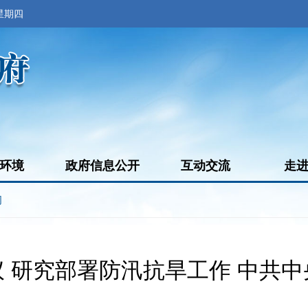
 星期四
环境
政府信息公开
互动交流
走
闻
 研究部署防汛抗旱工作 中共