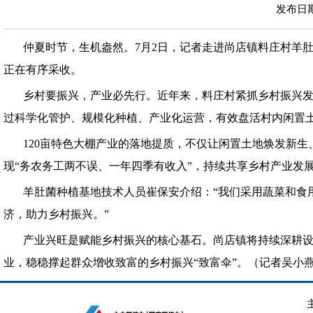
发布日期：
仲夏时节，生机盎然。7月2日，记者走进尚店镇料庄村羊
正在有序采收。
乡村要振兴，产业必先行。近年来，料庄村紧抓乡村振兴发
过科学化管护、规模化种植、产业化运营，有效盘活村内闲置
120亩特色大棚产业的落地提质，不仅让闲置土地焕发新
现“务农务工两不误、一年四季有收入”，持续共享乡村产业发
羊肚菌种植基地技术人员崔保安介绍：“我们采用蔬菜和食
济，助力乡村振兴。”
产业兴旺是赋能乡村振兴的核心基石。尚店镇将持续深耕
业，稳稳撑起群众增收致富的乡村振兴“致富伞”。（记者吴小燕