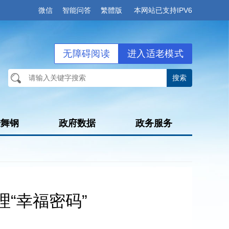
微信
智能问答
繁體版
本网站已支持IPV6
无障碍阅读
进入适老模式
进舞钢
政府数据
政务服务
“幸福密码”