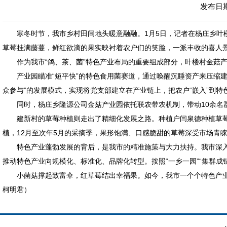
发布日期：
寒冬时节，我市乡村田间地头暖意融融。1月5日，记者在杨庄乡
草莓挂满藤蔓，鲜红欲滴的果实映衬着农户们的笑脸，一派丰收的喜人
作为我市“鸽、茶、菌”特色产业布局的重要组成部分，叶楼村金菇
产业园瞄准“短平快”的特色食用菌赛道，通过唤醒沉睡资产来压缩建
众参与”的发展模式，实现将党支部建立在产业链上，把农户“嵌入”到
同时，杨庄乡隆源公司金菇产业园依托联农带农机制，带动10余名
建新村的草莓种植则走出了精细化发展之路。种植户闫泉德种植草莓
植，12月至次年5月的采摘季，果形饱满、口感脆甜的草莓深受市场青
特色产业蓬勃发展的背后，是我市的精准施策与大力扶持。我市深入
推动特色产业向规模化、标准化、品牌化转型。按照“一乡一园”“集群成
小菌菇撑起致富伞，红草莓结出幸福果。如今，我市一个个特色产业
柯明君）