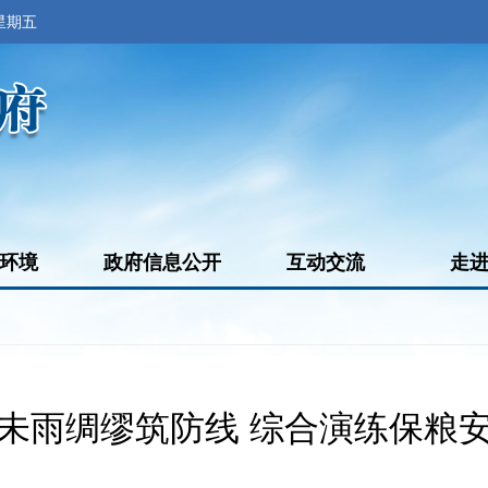
 星期五
环境
政府信息公开
互动交流
走
未雨绸缪筑防线 综合演练保粮