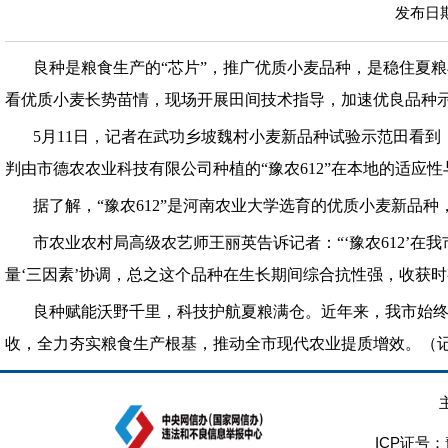
发布日期：
良种是粮食生产的“芯片”，推广优质小麦品种，是稳住夏
看优质小麦长势苗情，现场开展田间技术指导，加速优良品种
5月11日，记者在武功乡坡魏村小麦新品种试验示范田看到
判由市德农农业科技有限公司种植的“豫农612”在本地的适应
据了解，“豫农612”是河南农业大学选育的优质小麦新
市农业农村局高级农艺师王丽英告诉记者：“‘豫农612’
量‘三因素’协调，总之这个品种在生长期间综合抗性强，收获
良种赋能沃野千里，科技护航夏粮满仓。近年来，我市始
收，全力夯实粮食生产根基，推动全市现代农业提质增效。（记
ICP证号：