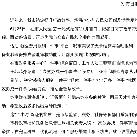
发布日期：
近年来，我市锚定提升行政效率、增强企业与市民获得感及满意度的
6月26日，在市人民医院“一站式结算”服务窗口，记者目睹了改革
程。而这份惊喜，正成为我市众多市民和企业的共同感受。
借助“就医费用报销一件事”平台，我市实现了无卡结算与自动报销
备案和医保账户智能审核功能，让群众实现“出院即报销”。
在市政务服务中心“一件事”综合窗口，工作人员王菲菲正热情地为市
王菲菲介绍道：“‘高效办成一件事’专区设立后，企业和群众办事
目前，包括“残疾人服务一件事”“退休一件事”“企业开办一件事”
效办成一件事”为着力点，推动全链条改革。
办事群众冀海燕说：“记得两年前我来办业务的时候，两三天才能
动，希望以后多多推出这种政策。”
这“半小时”奇迹的背后，是市场监管、税务、社保等多部门系统的
市行政审批和政务信息管理局相关负责人说：“‘高效办成一件事’
举措，在完善机制、优化流程、健全服务渠道上狠下功夫。线下设置高效