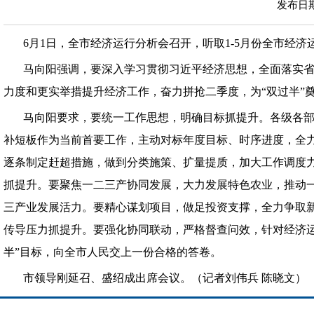
发布日期：
6月1日，全市经济运行分析会召开，听取1-5月份全市经
马向阳强调，要深入学习贯彻习近平经济思想，全面落实
力度和更实举措提升经济工作，奋力拼抢二季度，为“双过半”
马向阳要求，要统一工作思想，明确目标抓提升。各级各
补短板作为当前首要工作，主动对标年度目标、时序进度，全
逐条制定赶超措施，做到分类施策、扩量提质，加大工作调度
抓提升。要聚焦一二三产协同发展，大力发展特色农业，推动
三产业发展活力。要精心谋划项目，做足投资支撑，全力争取
传导压力抓提升。要强化协同联动，严格督查问效，针对经济
半”目标，向全市人民交上一份合格的答卷。
市领导刚延召、盛绍成出席会议。（记者刘伟兵 陈晓文）