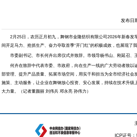
发布日期：
2月25日，农历正月初九，舞钢市金隆纺织有限公司2026年新春发
间开足马力、抢抓生产、奋力夺取首季“开门红”的积极成效，也展现了
市委副书记、市长何卉出席仪式并致辞。市领导杨书山、刚延召、
何卉在致辞中代表市委、市政府，向在生产一线的广大劳动者致以
部管理、提升产品质量、拓展市场空间，用实干和担当为全市经济社会发
施策、主动服务，让企业在舞钢放心投资、安心发展，持续在技术升级上
大力量。（记者董颜丽 刘伟兵 邓永亮 孙伟力）
ICP证号：