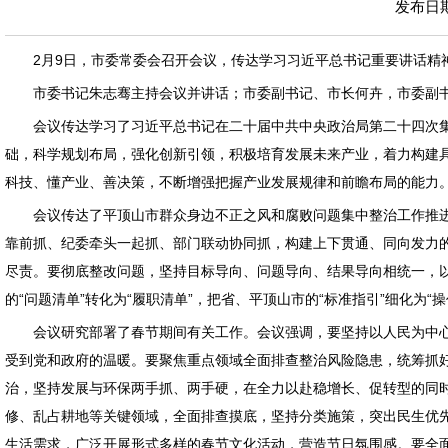
发布日期：
2月9日，市委常委会召开会议，传达学习习近平总书记重要讲话精
市委书记朱志骞主持会议并讲话；市委副书记、市长何卉，市委副
会议传达学习了习近平总书记在二十届中共中央政治局第二十四次
础，科学规划布局，强化创新引领，积极培育发展未来产业，着力构建
科技、懂产业、善决策，不断增强把握产业发展规律和前瞻布局的能力
会议传达了平顶山市群众身边不正之风和腐败问题集中整治工作推进会
靠前抓、纪委牵头一起抓、部门联动协同抓，构建上下贯通、同向发力
尽责。要彻底整改问题，坚持目标导向、问题导向、结果导向相统一，以
的“问题清单”转化为“履职清单”，把省、平顶山市的“标准指引”细化为
会议研究部署了春节期间有关工作。会议强调，要坚持以人民为中
受到党和政府的温暖。要聚焦重点领域全面排查整治风险隐患，统筹抓
治，坚持发展与环保两手抓、两手硬，在全力以赴稳增长、促转型的同
修、乱占耕地等关键领域，全面排查摸底，坚持分类施策，突出民生优先
生活需求，广泛开展形式多样的春节文化活动，营造节日氛围感。要全面