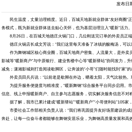
发布日期：
民生温度，丈量治理精度。近日，百城天地新就业群体“友好商圈”正
务模式，既为新就业群体送去贴心关怀，也为基层治理注入“暖新”活力
8月26日，在百城天地德庄火锅门口，几位刚送完订单的外卖员正
德庄火锅店长成文芳说：“我们这里每天准备了冰镇的酸梅汤，可以
作为舞钢城区核心商业圈，百城天地商户密集、人流量大，是外卖员
影城等“暖新商户”与中原银行、建业售楼中心等“暖新驿站”协同发力，
减免；潇湘影城则打造阅读歇脚区，让奔波的“小哥”们随时能找到“家”的
外卖员田兵兵说：“以前老是歇脚在外边，晒着太阳，天气比较热。
为提升服务便捷度与精准度，“暖新舞钢”综合服务平台同步启用。市民
信息、线上申报暖新商户、自主参与志愿服务，切实解决服务信息不对称
据了解，我市已累计建成“暖新驿站”“暖新商户”“小哥便利站”105家
市委社会工作部相关负责人说：“我们将巩固提升友好场景建设的
奔赴，让每一位奋斗者都能够在舞钢安居乐业，为舞钢高质量发展和高效